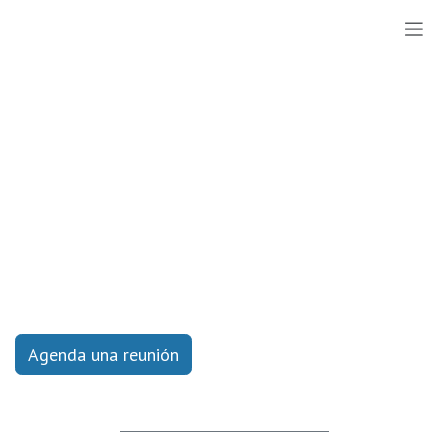
Ir al contenido
Agenda una reunión