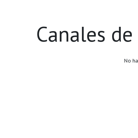
Ir al contenido
Inicio
¿Por qué BCN?
P
Canales de 
No ha