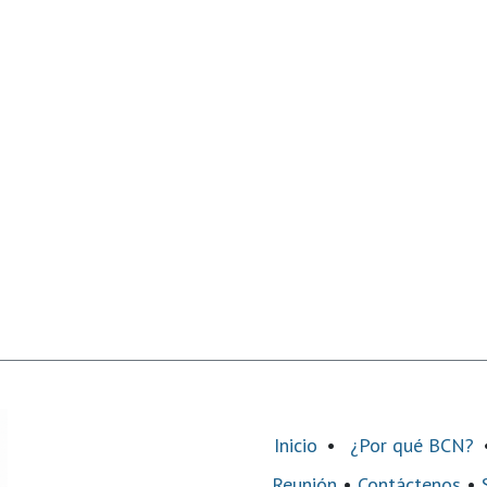
Inicio
•
¿Por qué BCN?
Reunión
•
Contáctenos
•