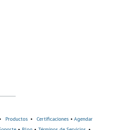
•
Productos
•
Certificaciones
•
Agendar
Soporte
•
Blog
•
Términos de Servicios
•