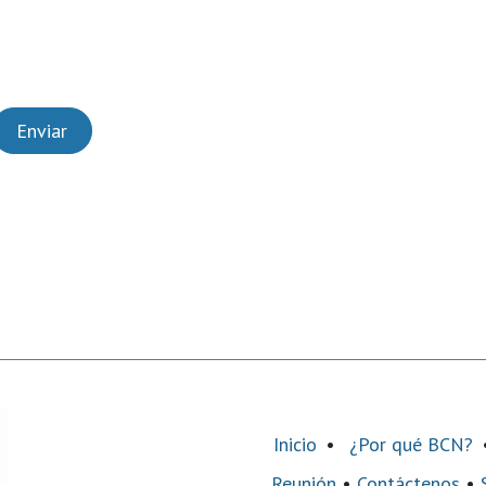
Enviar
Inicio
•
¿Por qué BCN?
Reunión
•
Contáctenos
•