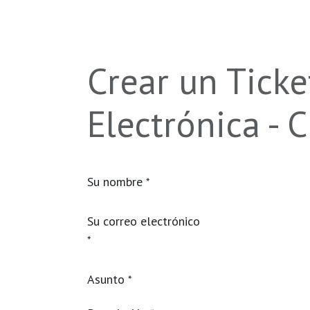
Ir al contenido
Inicio
¿Por qué BCN?
P
Crear un Ticke
Electrónica - C
Su nombre
*
Su correo electrónico
*
Asunto
*