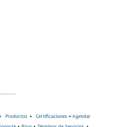
•
Productos
•
Certificaciones
•
Agendar
Soporte
•
Blog
•
Términos de Servicios
•