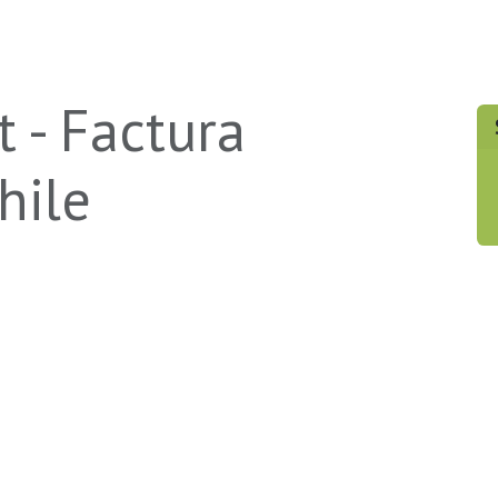
roductos
Certificaciones
Agendar Reunión
Contáctenos
Soporte
t - Factura
hile