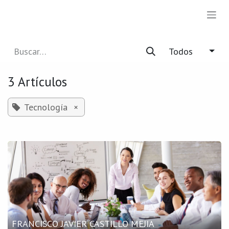
Ir al contenido
Todos
3 Artículos
Tecnología
×
FRANCISCO JAVIER CASTILLO MEJIA